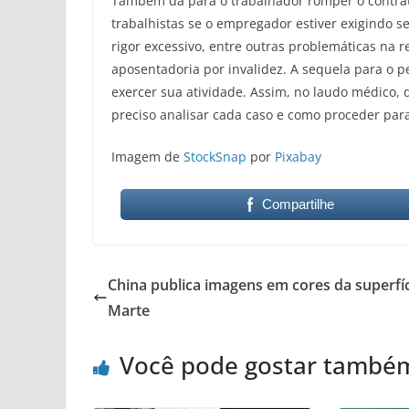
Também dá para o trabalhador romper o contrato
trabalhistas se o empregador estiver exigindo s
rigor excessivo, entre outras problemáticas na r
aposentadoria por invalidez. A sequela para o p
exercer sua atividade. Assim, no laudo médico, d
preciso analisar cada caso e como proceder par
Imagem de
StockSnap
por
Pixabay
Compartilhe
China publica imagens em cores da superfíc
Marte
Você pode gostar també