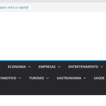
l bolsas –
para o segundo
pos será a capital
ncias únicas e
s)
de volta!
Estão
ocessos Orientados
I E VAN
rismo em Porto
ços de transfer,
ECONOMIA
EMPRESAS
ENTRETENIMENTO
ados de alto padrão
TOMOTIVO
TURISMO
GASTRONOMIA
SAÚDE