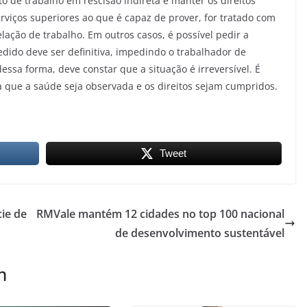
 de trabalho em rescisão indireta e manter os direitos
erviços superiores ao que é capaz de prover, for tratado com
elação de trabalho. Em outros casos, é possível pedir a
edido deve ser definitiva, impedindo o trabalhador de
essa forma, deve constar que a situação é irreversível. É
a que a saúde seja observada e os direitos sejam cumpridos.
Tweet
ie de
RMVale mantém 12 cidades no top 100 nacional
de desenvolvimento sustentável
m