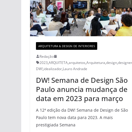
ARQUITETURA & DESIGN DE INTERIORES
Redação
2023
,
ARQUITETA
,
arquitetos
,
Arquitetura
,
design
,
designe
DW!
,
idealizador
,
Lauro Andrade
DW! Semana de Design São
Paulo anuncia mudança de
data em 2023 para março
A 12ª edição da DW! Semana de Design de São
Paulo tem nova data para 2023. A mais
prestigiada Semana