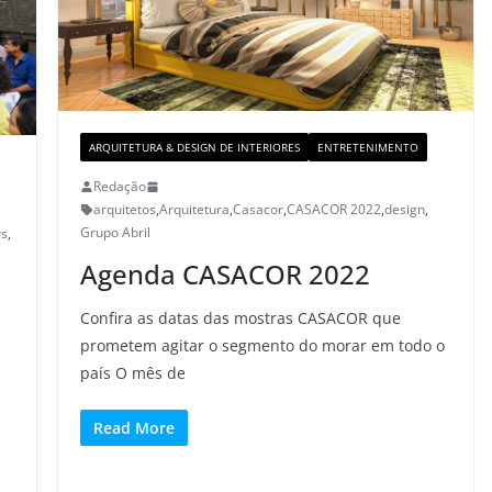
ARQUITETURA & DESIGN DE INTERIORES
ENTRETENIMENTO
Redação
arquitetos
,
Arquitetura
,
Casacor
,
CASACOR 2022
,
design
,
Grupo Abril
rs
,
Agenda CASACOR 2022
Confira as datas das mostras CASACOR que
prometem agitar o segmento do morar em todo o
país O mês de
Read More