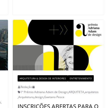
ARQUITETURA & DESIGN DE INTERIORES
ENTRETENIMENTO
Redação
1º Prêmio Adriana Adam de Design
,
ARQUITETA
,
arquitetos
,
Arquitetura
,
design
,
Gaetano Pesce
n
,
INSCRIÇÕES ABERTAS PARA O