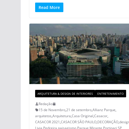
Read More
ARQUITETURA & DESIGN DE INTERIORES
ENTRETENIMENTO
Redação
15 de Novembro
,
21 de setembro
,
Allianz Parque
,
arquitetos
,
Arquitetura
,
Casa Original
,
Casacor
,
CASACOR 2021
,
CASACOR SÃO PAULO
,
DECORAÇÃO
,
desig
Livia Pedreira
,
paisagismo
,
Parque Mirante
,
Portinari
,
SP