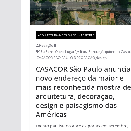
ARQUITETURA & DESIGN DE INTERIORES
Redação
"Eu Serei Outro Lugar"
,
Allianz Parque
,
Arquitetura
,
Casac
,
CASACOR SÃO PAULO
,
DECORAÇÃO
,
design
CASACOR São Paulo anuncia
novo endereço da maior e
mais reconhecida mostra d
arquitetura, decoração,
design e paisagismo das
Américas
Evento paulistano abre as portas em setembro,