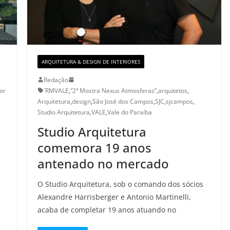
ARQUITETURA & DESIGN DE INTERIORES
Redação
or
´RMVALE
,
“2ª Mostra Nexus Atmosferas”
,
arquitetos
,
Arquitetura
,
design
,
São José dos Campos
,
SJC
,
sjcampos
,
Studio Arquitetura
,
VALE
,
Vale do Paraíba
Studio Arquitetura
comemora 19 anos
e
antenado no mercado
O Studio Arquitetura, sob o comando dos sócios
Alexandre Harrisberger e Antonio Martinelli,
acaba de completar 19 anos atuando no