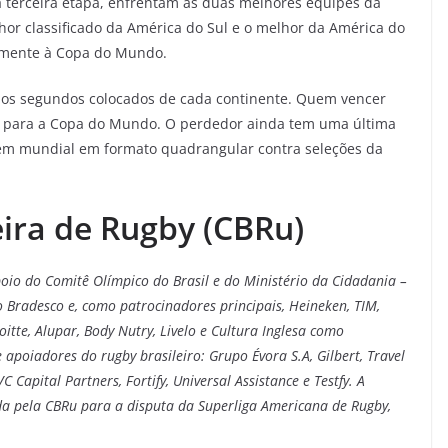
a terceira etapa, enfrentam as duas melhores equipes da
hor classificado da América do Sul e o melhor da América do
etamente à Copa do Mundo.
 os segundos colocados de cada continente. Quem vencer
 para a Copa do Mundo. O perdedor ainda tem uma última
gem mundial em formato quadrangular contra seleções da
ira de Rugby (CBRu)
oio do Comitê Olímpico do Brasil e do Ministério da Cidadania –
o Bradesco e, como patrocinadores principais, Heineken, TIM,
oitte, Alupar, Body Nutry, Livelo e Cultura Inglesa como
apoiadores do rugby brasileiro: Grupo Évora S.A, Gilbert, Travel
 Capital Partners, Fortify, Universal Assistance e Testfy. A
da pela CBRu para a disputa da Superliga Americana de Rugby,