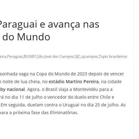
Paraguai e avança nas
a do Mundo
eira
,
Paraguai
,
RUGBY
,
São José dos Campos
,
SJC
,
sjcampos
,
Tupis brasileiros
 sonhada vaga na Copa do Mundo de 2023 depois de vencer
 noite de lua cheia, no
estádio Martins Pereira
, na cidade
by nacional
. Agora, o Brasil viaja a Montevidéu para a
á no dia 11 de julho o vencedor do duelo entre Chile e
 Em seguida, duelam contra o Uruguai no dia 25 de julho. As
ara a próxima fase das Eliminatórias.