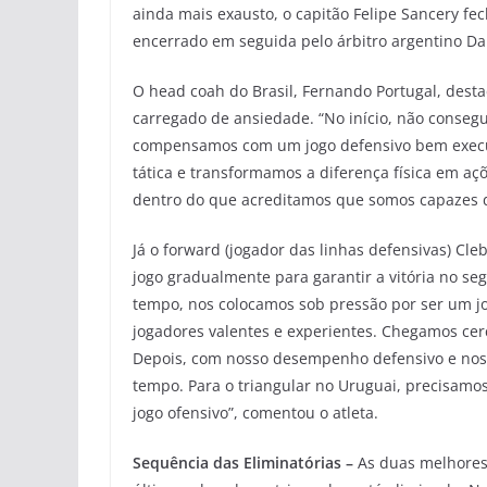
ainda mais exausto, o capitão Felipe Sancery fe
encerrado em seguida pelo árbitro argentino D
O head coah do Brasil, Fernando Portugal, dest
carregado de ansiedade. “No início, não consegu
compensamos com um jogo defensivo bem execu
tática e transformamos a diferença física em açõ
dentro do que acreditamos que somos capazes d
Já o forward (jogador das linhas defensivas) Cle
jogo gradualmente para garantir a vitória no s
tempo, nos colocamos sob pressão por ser um jo
jogadores valentes e experientes. Chegamos cerc
Depois, com nosso desempenho defensivo e noss
tempo. Para o triangular no Uruguai, precisamo
jogo ofensivo”, comentou o atleta.
Sequência das Eliminatórias –
As duas melhores