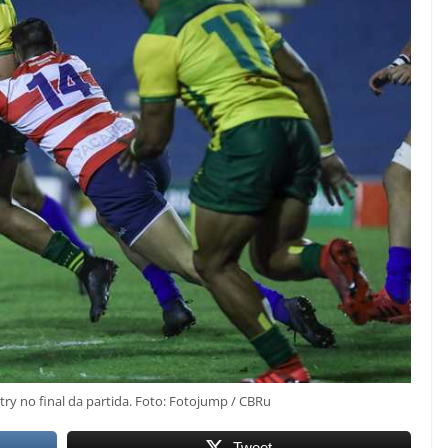
try no final da partida. Foto: Fotojump / CBRu
Tweet