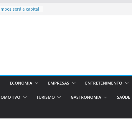
sil bolsas –
 para o segundo
ampos será a capital
iências únicas e
vos)
á de volta!
 Estão
rocessos Orientados
ÁXI E VAN
urismo em Porto
viços de transfer,
ECONOMIA
EMPRESAS
ENTRETENIMENTO
lados de alto padrão
TOMOTIVO
TURISMO
GASTRONOMIA
SAÚDE