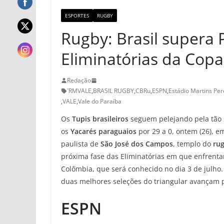
ESPORTES
RUGBY
Rugby: Brasil supera 
Eliminatórias da Cop
Redação
´RMVALE
,
BRASIL RUGBY
,
CBRu
,
ESPN
,
Estádio Martins Per
,
VALE
,
Vale do Paraíba
Os
Tupis brasileiros
seguem pelejando pela tão
os
Yacarés paraguaios
por 29 a 0, ontem (26), em
paulista de
São José dos Campos
, templo do
rug
próxima fase das Eliminatórias em que enfrentar
Colômbia, que será conhecido no dia 3 de julho.
duas melhores seleções do triangular avançam p
ESPN