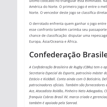
último colocado no triangular está eliminado. N
América do Norte. O primeiro jogo é entre o mel
Norte. O vencedor deste jogo se classifica dir
O derrotado enfrenta quem ganhar o jogo entre
esse confronto também carimba seu passaporte
chance de classificação: disputar uma repesca
Europa, Ásia/Oceania e África.
Confederação Brasile
A Confederação Brasileira de Rugby (CBRu) tem o ap
Secretaria Especial do Esporte, patrocínio máster d
Estácio e KickBall. Conta ainda com O Boticário, Del
patrocinadores oficiais. Também são fornecedores e 
Ace, Atacadista Roldão, Pinheiro Neto Advogados, CVC
franquia Cobras Brasil XV, marca criada e gerencia
também é apoiada pela Sanrad.