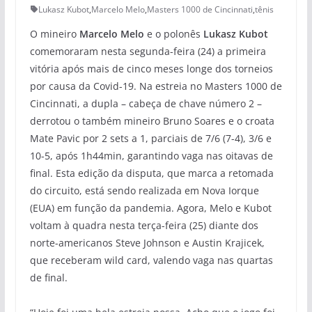
Lukasz Kubot
,
Marcelo Melo
,
Masters 1000 de Cincinnati
,
tênis
O mineiro
Marcelo Melo
e o polonês
Lukasz Kubot
comemoraram nesta segunda-feira (24) a primeira
vitória após mais de cinco meses longe dos torneios
por causa da Covid-19. Na estreia no Masters 1000 de
Cincinnati, a dupla – cabeça de chave número 2 –
derrotou o também mineiro Bruno Soares e o croata
Mate Pavic por 2 sets a 1, parciais de 7/6 (7-4), 3/6 e
10-5, após 1h44min, garantindo vaga nas oitavas de
final. Esta edição da disputa, que marca a retomada
do circuito, está sendo realizada em Nova Iorque
(EUA) em função da pandemia. Agora, Melo e Kubot
voltam à quadra nesta terça-feira (25) diante dos
norte-americanos Steve Johnson e Austin Krajicek,
que receberam wild card, valendo vaga nas quartas
de final.