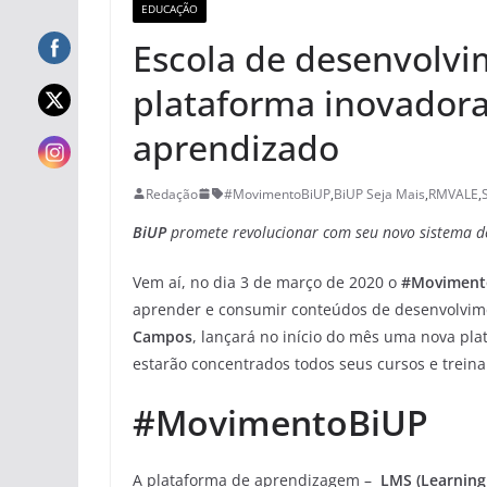
EDUCAÇÃO
Escola de desenvolv
plataforma inovadora
aprendizado
Redação
#MovimentoBiUP
,
BiUP Seja Mais
,
RMVALE
,
BiUP
promete revolucionar com seu novo sistema d
Vem aí, no dia 3 de março de 2020 o
#Moviment
aprender e consumir conteúdos de desenvolvi
Campos
, lançará no início do mês uma nova pla
estarão concentrados todos seus cursos e trein
#MovimentoBiUP
A plataforma de aprendizagem –
LMS (Learnin