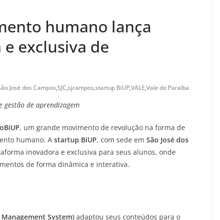
imento humano lança
 e exclusiva de
São José dos Campos
,
SJC
,
sjcampos
,
startup BiUP
,
VALE
,
Vale do Paraíba
e gestão de aprendizagem
oBiUP
, um grande movimento de revolução na forma de
mento humano. A
startup BiUP
, com sede em
São José dos
taforma inovadora e exclusiva para seus alunos, onde
amentos de forma dinâmica e interativa.
g Management System)
adaptou seus conteúdos para o