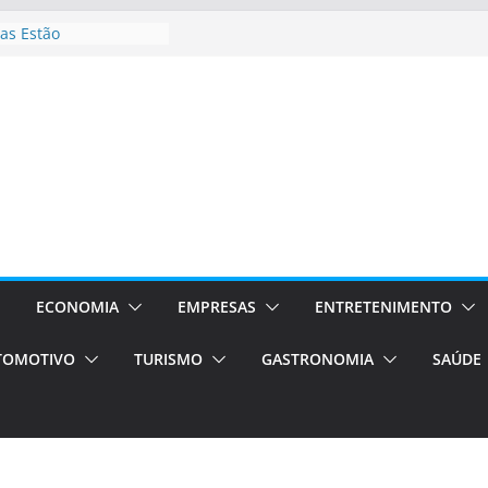
stá de volta!
as Estão
 Processos Orientados
TÁXI E VAN
turismo em Porto
rviços de transfer,
aslados de alto padrão
asil bolsas –
as para o segundo
Campos será a capital
riências únicas e
ivos)
ECONOMIA
EMPRESAS
ENTRETENIMENTO
TOMOTIVO
TURISMO
GASTRONOMIA
SAÚDE